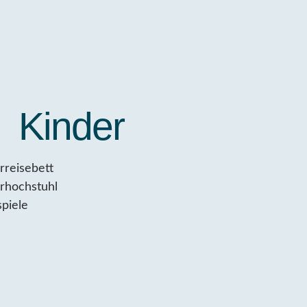
Kinder
rreisebett
rhochstuhl
spiele