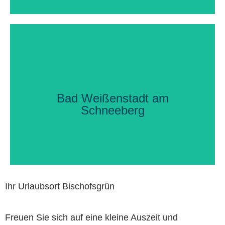
Ihr Urlaubsort Bad Weißenstadt
Bad Weißenstadt am
Schneeberg
Ihr Urlaubsort Bischofsgrün
Freuen Sie sich auf eine kleine Auszeit und